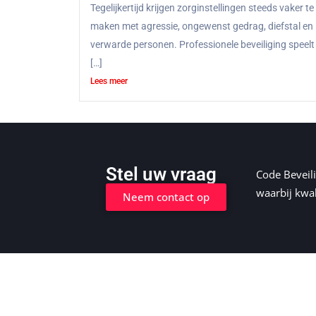
Tegelijkertijd krijgen zorginstellingen steeds vaker te
maken met agressie, ongewenst gedrag, diefstal en
verwarde personen. Professionele beveiliging speelt
[…]
Lees meer
Stel uw vraag
Code Beveili
waarbij kwal
Neem contact op