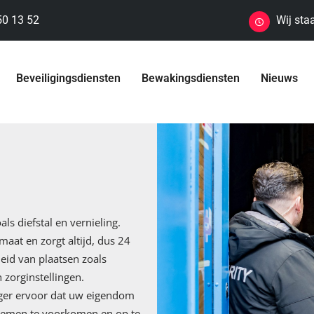
50 13 52
Wij sta
Beveiligingsdiensten
Bewakingsdiensten
Nieuws
als diefstal en vernieling.
maat en zorgt altijd, dus 24
eid van plaatsen zoals
zorginstellingen.
liger ervoor dat uw eigendom
oblemen te voorkomen en op te