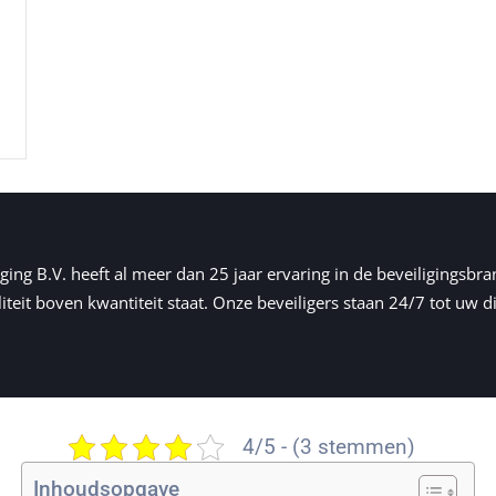
ging B.V. heeft al meer dan 25 jaar ervaring in de beveiligingsbra
iteit boven kwantiteit staat. Onze beveiligers staan 24/7 tot uw die
4/5 - (3 stemmen)
Inhoudsopgave