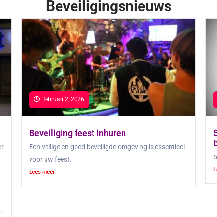
Beveiligingsnieuws
februari 2, 2026
Beveiliging feest inhuren
5
er
Een veilige en goed beveiligde omgeving is essentieel
5
voor uw feest.
L
Lees meer
.