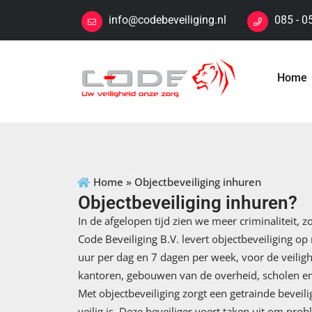
info@codebeveiliging.nl
085 - 0
Home
Home
»
Objectbeveiliging inhuren
Objectbeveiliging inhuren?
In de afgelopen tijd zien we meer criminaliteit, zo
Code Beveiliging B.V.
levert objectbeveiliging op 
uur per dag en 7 dagen per week, voor de veiligh
kantoren, gebouwen van de overheid, scholen en 
Met objectbeveiliging zorgt een getrainde bevei
veilig is. Deze beveiliger voert taken uit om pr