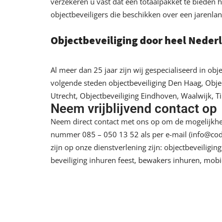
verzekeren u vast dat een totaalpakket te bieden
objectbeveiligers die beschikken over een jarenlan
Objectbeveiliging door heel Neder
Al meer dan 25 jaar zijn wij gespecialiseerd in obj
volgende steden
objectbeveiliging Den Haag
,
Obje
Utrecht
,
Objectbeveiliging Eindhoven
,
Waalwijk
,
T
Neem vrijblijvend contact op
Neem direct contact met ons op om de mogelijkhed
nummer
085 – 050 13 52
als per e-mail (
info@cod
zijn op onze dienstverlening zijn: objectbeveiligi
beveiliging inhuren feest,
bewakers inhuren
,
mobie