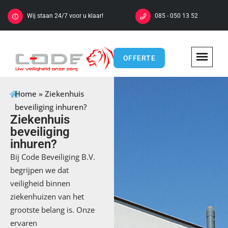
Wij staan 24/7 voor u klaar!
085 - 050 13 52
OFFERTE
Home
»
Ziekenhuis
beveiliging inhuren?
Ziekenhuis
beveiliging
inhuren?
Bij Code Beveiliging B.V.
begrijpen we dat
veiligheid binnen
ziekenhuizen van het
grootste belang is. Onze
ervaren