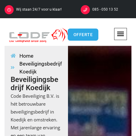
Wij staan 24/7 voor u klaar!
085 - 050 13 52
OFFERTE
Home
Beveiligingsbedrijf
Koedijk
Beveiligingsbe
drijf Koedijk
Code Beveiliging B.V. is
hét betrouwbare
beveiligingsbedrijf in
Koedijk en omstreken.
Met jarenlange ervaring
en een team van