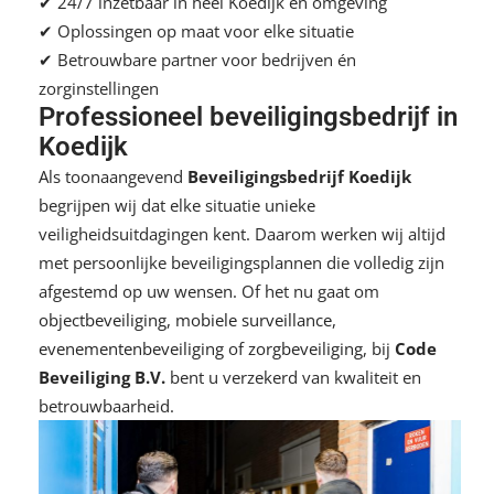
✔ 24/7 inzetbaar in heel Koedijk en omgeving
✔ Oplossingen op maat voor elke situatie
✔ Betrouwbare partner voor bedrijven én
zorginstellingen
Professioneel beveiligingsbedrijf in
Koedijk
Als toonaangevend
Beveiligingsbedrijf Koedijk
begrijpen wij dat elke situatie unieke
veiligheidsuitdagingen kent. Daarom werken wij altijd
met persoonlijke beveiligingsplannen die volledig zijn
afgestemd op uw wensen. Of het nu gaat om
objectbeveiliging
,
mobiele surveillance
,
evenementenbeveiliging
of
zorgbeveiliging
, bij
Code
Beveiliging B.V.
bent u verzekerd van kwaliteit en
betrouwbaarheid.