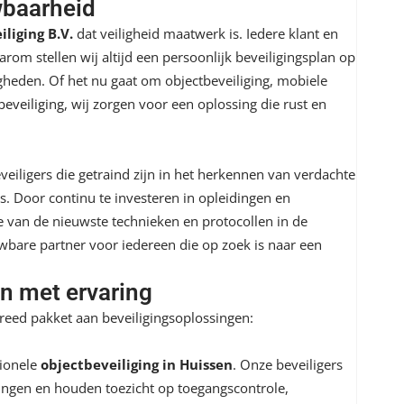
wbaarheid
liging B.V.
dat veiligheid maatwerk is. Iedere klant en
rom stellen wij altijd een persoonlijk beveiligingsplan op
gheden. Of het nu gaat om objectbeveiliging, mobiele
eveiliging
, wij zorgen voor een oplossing die rust en
veiligers die getraind zijn in het herkennen van verdachte
s. Door continu te investeren in opleidingen en
 van de nieuwste technieken en protocollen in de
wbare partner voor iedereen die op zoek is naar een
en met ervaring
reed pakket aan beveiligingsoplossingen:
sionele
objectbeveiliging in Huissen
. Onze beveiligers
ingen en houden toezicht op toegangscontrole,