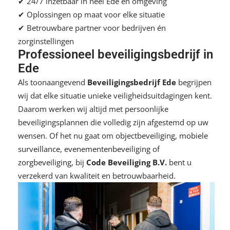
✔ 24/7 inzetbaar in heel Ede en omgeving
✔ Oplossingen op maat voor elke situatie
✔ Betrouwbare partner voor bedrijven én
zorginstellingen
Professioneel beveiligingsbedrijf in
Ede
Als toonaangevend
Beveiligingsbedrijf Ede
begrijpen
wij dat elke situatie unieke veiligheidsuitdagingen kent.
Daarom werken wij altijd met persoonlijke
beveiligingsplannen die volledig zijn afgestemd op uw
wensen. Of het nu gaat om
objectbeveiliging
,
mobiele
surveillance
,
evenementenbeveiliging
of
zorgbeveiliging
, bij
Code Beveiliging B.V.
bent u
verzekerd van kwaliteit en betrouwbaarheid.