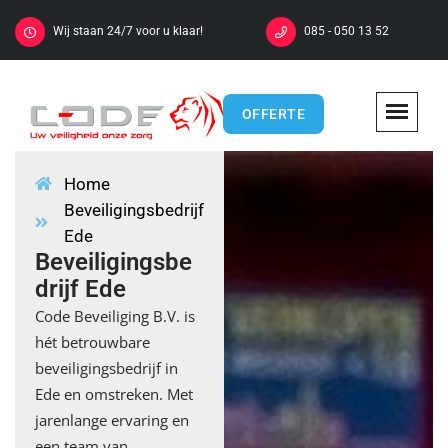
Wij staan 24/7 voor u klaar!
085 - 050 13 52
OFFERTE
Home
Beveiligingsbedrijf
Ede
Beveiligingsbe
drijf Ede
Code Beveiliging B.V. is
hét betrouwbare
beveiligingsbedrijf in
Ede en omstreken. Met
jarenlange ervaring en
een team van